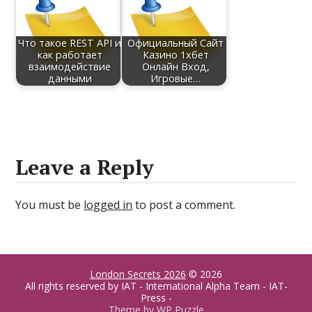
Что такое REST API и
Официальный Сайт
как работает
Казино 1хбет
взаимодействие
Онлайн Вход,
данными
Игровые…
Leave a Reply
You must be
logged in
to post a comment.
London Secrets 2026
© 2026
All rights reserved by IAT - International Alpha Team - IAT-
Press -
Theme by
WP Puzzle