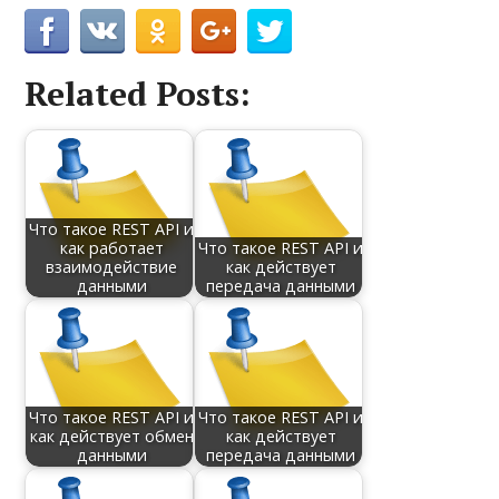
Related Posts:
Что такое REST API и
как работает
Что такое REST API и
взаимодействие
как действует
данными
передача данными
Что такое REST API и
Что такое REST API и
как действует обмен
как действует
данными
передача данными