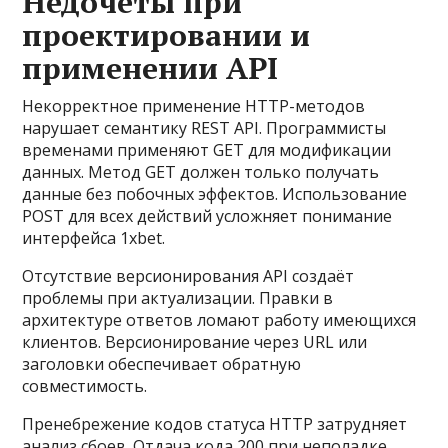
Недочеты при
проектировании и
применении API
Некорректное применение HTTP-методов
нарушает семантику REST API. Программисты
временами применяют GET для модификации
данных. Метод GET должен только получать
данные без побочных эффектов. Использование
POST для всех действий усложняет понимание
интерфейса 1xbet.
Отсутствие версионирования API создаёт
проблемы при актуализации. Правки в
архитектуре ответов ломают работу имеющихся
клиентов. Версионирование через URL или
заголовки обеспечивает обратную
совместимость.
Пренебрежение кодов статуса HTTP затрудняет
анализ сбоев. Отдача кода 200 при неполадке