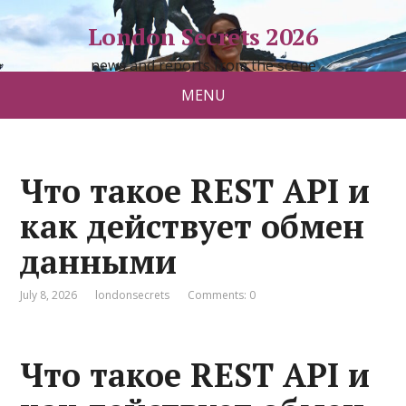
London Secrets 2026
news and reports from the scene
MENU
Что такое REST API и
как действует обмен
данными
July 8, 2026
londonsecrets
Comments: 0
Что такое REST API и