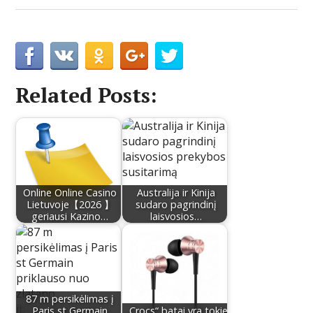
Related Posts:
Online Online Casino
Australija ir Kinija
Lietuvoje【2026 】
sudaro pagrindinį
geriausi Kazino…
laisvosios…
87 m persikėlimas į
Paris st Germain
„Crocs“ batai yra tokie