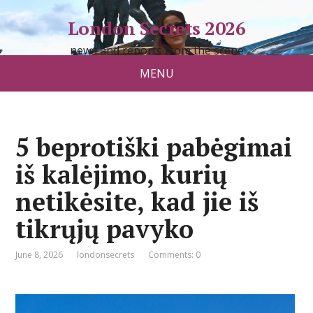
London Secrets 2026
news and reports from the scene
MENU
5 beprotiški pabėgimai
iš kalėjimo, kurių
netikėsite, kad jie iš
tikrųjų pavyko
June 8, 2026
londonsecrets
Comments: 0