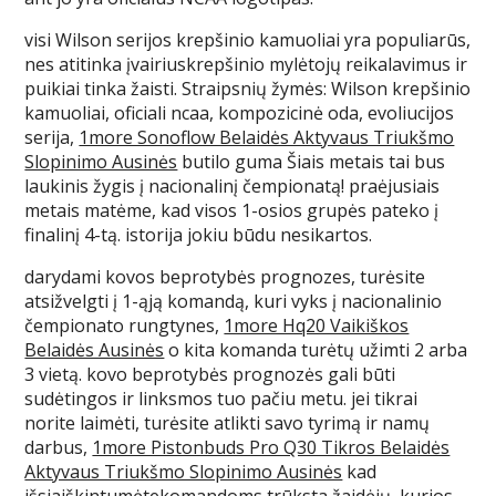
visi Wilson serijos krepšinio kamuoliai yra populiarūs,
nes atitinka įvairiuskrepšinio mylėtojų reikalavimus ir
puikiai tinka žaisti. Straipsnių žymės: Wilson krepšinio
kamuoliai, oficiali ncaa, kompozicinė oda, evoliucijos
serija,
1more Sonoflow Belaidės Aktyvaus Triukšmo
Slopinimo Ausinės
butilo guma Šiais metais tai bus
laukinis žygis į nacionalinį čempionatą! praėjusiais
metais matėme, kad visos 1-osios grupės pateko į
finalinį 4-tą. istorija jokiu būdu nesikartos.
darydami kovos beprotybės prognozes, turėsite
atsižvelgti į 1-ąją komandą, kuri vyks į nacionalinio
čempionato rungtynes,
1more Hq20 Vaikiškos
Belaidės Ausinės
o kita komanda turėtų užimti 2 arba
3 vietą. kovo beprotybės prognozės gali būti
sudėtingos ir linksmos tuo pačiu metu. jei tikrai
norite laimėti, turėsite atlikti savo tyrimą ir namų
darbus,
1more Pistonbuds Pro Q30 Tikros Belaidės
Aktyvaus Triukšmo Slopinimo Ausinės
kad