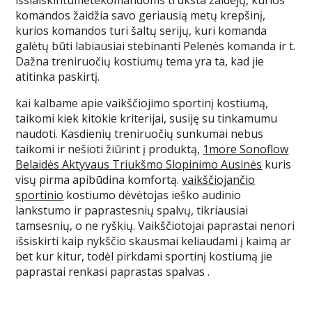
išsiaiškintumėtekomandoms trūksta žaidėjų, kurios
komandos žaidžia savo geriausią metų krepšinį,
kurios komandos turi šaltų serijų, kuri komanda
galėtų būti labiausiai stebinanti Pelenės komanda ir t.
Dažna treniruočių kostiumų tema yra ta, kad jie
atitinka paskirtį.
kai kalbame apie vaikščiojimo sportinį kostiumą,
taikomi kiek kitokie kriterijai, susiję su tinkamumu
naudoti. Kasdienių treniruočių sunkumai nebus
taikomi ir nešioti žiūrint į produktą,
1more Sonoflow
Belaidės Aktyvaus Triukšmo Slopinimo Ausinės
kuris
visų pirma apibūdina komfortą.
vaikščiojančio
sportinio
kostiumo dėvėtojas ieško audinio
lankstumo ir paprastesnių spalvų, tikriausiai
tamsesnių, o ne ryškių. Vaikščiotojai paprastai nenori
išsiskirti kaip nykščio skausmai keliaudami į kaimą ar
bet kur kitur, todėl pirkdami sportinį kostiumą jie
paprastai renkasi paprastas spalvas .