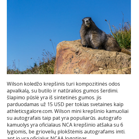
Wilson koledžo krepšinis turi kompozitinės odos
apvalkalą, su butilo ir natūralios gumos šerdimi.
šlapimo pūslė yra iš sintetinės gumos. jis
parduodamas už 15 USD per tokias svetaines kaip
athleticsgalore.com. Wilson mini krepšinio kamuoliai
su autografais taip pat yra populiarūs. autografo
kamuolys yra oficialaus NCA krepšinio atšaka su 6
lygiomis, be griovelių plokštėmis autografams imti.
ant jo yra oficialus NCAA logotipas.