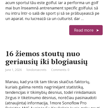
acum sportul tău este golful. iar a performa un golf
mai bun înseamnă antrenament specific golfului. să
nu intru într-o sală de sport și să se prăbușească pe
un aparat. nu lucrează ca un culturist. dar …
Read more
16 žiemos stoutų nuo
geriausių iki blogiausių
June 1, 2026
londonsecrets
Comments: 0
Manau, kad yra tik tam tikras skaičius faktorių,
kuriais galima remtis nagrinėjant statistiką,
tendencijas ir tikimybių dėsnius, todėl rinkdamasis
žirgus ir tikėtinumo dėsnius, norėčiau pasinaudoti
(atnaujinta) informacija, 1more Sonoflow Pro