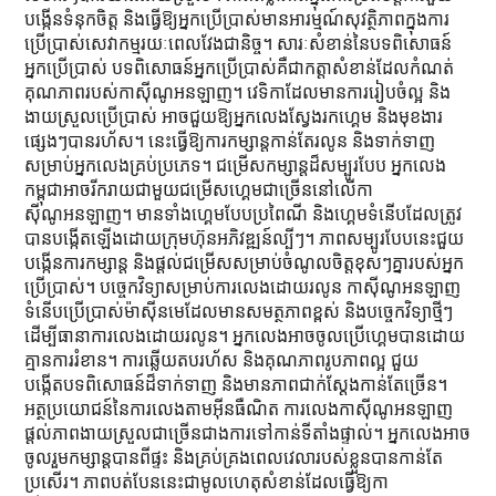
បង្កើនទំនុកចិត្ត និងធ្វើឱ្យអ្នកប្រើប្រាស់មានអារម្មណ៍សុវត្ថិភាពក្នុងការ
ប្រើប្រាស់សេវាកម្មរយៈពេលវែងជានិច្ច។ សារៈសំខាន់នៃបទពិសោធន៍
អ្នកប្រើប្រាស់ បទពិសោធន៍អ្នកប្រើប្រាស់គឺជាកត្តាសំខាន់ដែលកំណត់
គុណភាពរបស់កាស៊ីណូអនឡាញ។ វេទិកាដែលមានការរៀបចំល្អ និង
ងាយស្រួលប្រើប្រាស់ អាចជួយឱ្យអ្នកលេងស្វែងរកហ្គេម និងមុខងារ
ផ្សេងៗបានរហ័ស។ នេះធ្វើឱ្យការកម្សាន្តកាន់តែរលូន និងទាក់ទាញ
សម្រាប់អ្នកលេងគ្រប់ប្រភេទ។ ជម្រើសកម្សាន្តដ៏សម្បូរបែប អ្នកលេង
កម្ពុជាអាចរីករាយជាមួយជម្រើសហ្គេមជាច្រើននៅលើកា
ស៊ីណូអនឡាញ។ មានទាំងហ្គេមបែបប្រពៃណី និងហ្គេមទំនើបដែលត្រូវ
បានបង្កើតឡើងដោយក្រុមហ៊ុនអភិវឌ្ឍន៍ល្បីៗ។ ភាពសម្បូរបែបនេះជួយ
បង្កើនការកម្សាន្ត និងផ្តល់ជម្រើសសម្រាប់ចំណូលចិត្តខុសៗគ្នារបស់អ្នក
ប្រើប្រាស់។ បច្ចេកវិទ្យាសម្រាប់ការលេងដោយរលូន កាស៊ីណូអនឡាញ
ទំនើបប្រើប្រាស់ម៉ាស៊ីនមេដែលមានសមត្ថភាពខ្ពស់ និងបច្ចេកវិទ្យាថ្មីៗ
ដើម្បីធានាការលេងដោយរលូន។ អ្នកលេងអាចចូលប្រើហ្គេមបានដោយ
គ្មានការរំខាន។ ការឆ្លើយតបរហ័ស និងគុណភាពរូបភាពល្អ ជួយ
បង្កើតបទពិសោធន៍ដ៏ទាក់ទាញ និងមានភាពជាក់ស្តែងកាន់តែច្រើន។
អត្ថប្រយោជន៍នៃការលេងតាមអ៊ីនធឺណិត ការលេងកាស៊ីណូអនឡាញ
ផ្តល់ភាពងាយស្រួលជាច្រើនជាងការទៅកាន់ទីតាំងផ្ទាល់។ អ្នកលេងអាច
ចូលរួមកម្សាន្តបានពីផ្ទះ និងគ្រប់គ្រងពេលវេលារបស់ខ្លួនបានកាន់តែ
ប្រសើរ។ ភាពបត់បែននេះជាមូលហេតុសំខាន់ដែលធ្វើឱ្យកា