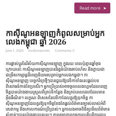
Read more
កាស៊ីណូអនឡាញកំពូលសម្រាប់អ្នក
លេងកម្ពុជា ឆ្នាំ 2026
June 1, 2026
londonsecrets
Comments: 0
ការផ្លាស់ប្តូរនៃវិស័យកាស៊ីណូអនឡាញ ក្នុងរយៈពេលប៉ុន្មានឆ្នាំចុង
ក្រោយនេះ កាស៊ីណូអនឡាញបានវិវត្តន៍យ៉ាងឆាប់រហ័ស និងក្លាយជា
ជម្រើសកម្សាន្តដ៏ពេញនិយមសម្រាប់អ្នកលេងកម្ពុជា។ កា
ស៊ីណូអនឡាញ បច្ចេកវិទ្យាថ្មីៗបានជួយឱ្យវេទិកាទាំងនេះផ្តល់បទ
ពិសោធន៍កាន់តែប្រសើរ។ អ្នកប្រើប្រាស់អាចចូលលេងហ្គេមដែលពេញ
ចិត្តបានយ៉ាងងាយស្រួលពីគ្រប់ទីកន្លែង និងគ្រប់ពេលវេលាដែលមាន
អ៊ីនធឺណិត។ លក្ខណៈពិសេសនៃវេទិកាដែលគួរឱ្យទុកចិត្ត កា
ស៊ីណូអនឡាញដែលគួរឱ្យទុកចិត្តតែងតែផ្តល់ព័ត៌មានច្បាស់លាស់អំពី
សេវាកម្ម និងគោលការណ៍ប្រើប្រាស់។ អ្នកលេងអាចពិនិត្យមើលព័ត៌មាន
សំខាន់ៗបានយ៉ាងងាយស្រួល។ ភាពតម្លាភាពក្នុងការប្រតិបត្តិការជួយ