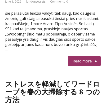
June 1, 2026
londonsecrets
Comments: 0
šie parašiutai leidžia valdyti tiek daug, kad daugelis
žmonių gali staigiai pasukti tiesiai prieš nusileisdami.
kai paaiškėjo, 1more Atviro Tipo Ausinės Be Laidų
S51 kad tai įmanoma, prasidėjo naujas sportas.
„Swooping” šiuo metu populiarėja, o dabar visame
pasaulyje yra daug ir vis daugiau šios sporto šakos
gerbėjų. ar jums kada nors buvo sunku grąžinti šūvį,
…
Read more
ストレスを軽減してワードロ
ーブを春の大掃除する 8 つの
方法