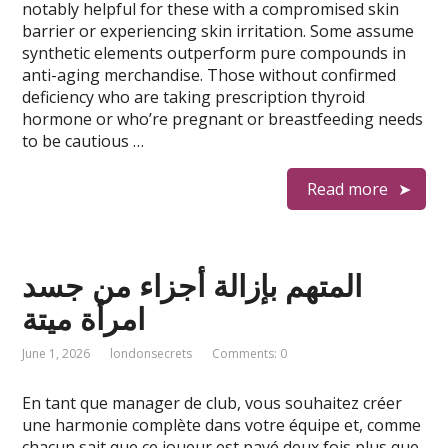
notably helpful for these with a compromised skin
barrier or experiencing skin irritation. Some assume
synthetic elements outperform pure compounds in
anti-aging merchandise. Those without confirmed
deficiency who are taking prescription thyroid
hormone or who’re pregnant or breastfeeding needs
to be cautious …
Read more
المتهم بإزالة أجزاء من جسد
امرأة ميتة
June 1, 2026
londonsecrets
Comments: 0
En tant que manager de club, vous souhaitez créer
une harmonie complète dans votre équipe et, comme
chacun sait que ce joueur est payé deux fois plus que