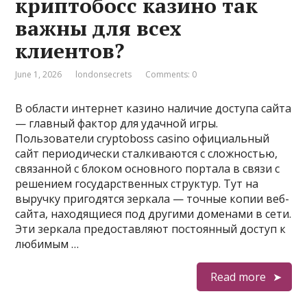
криптобосс казино так
важны для всех
клиентов?
June 1, 2026
londonsecrets
Comments: 0
В области интернет казино наличие доступа сайта
— главный фактор для удачной игры.
Пользователи cryptoboss casino официальный
сайт периодически сталкиваются с сложностью,
связанной с блоком основного портала в связи с
решением государственных структур. Тут на
выручку пригодятся зеркала — точные копии веб-
сайта, находящиеся под другими доменами в сети.
Эти зеркала предоставляют постоянный доступ к
любимым …
Read more