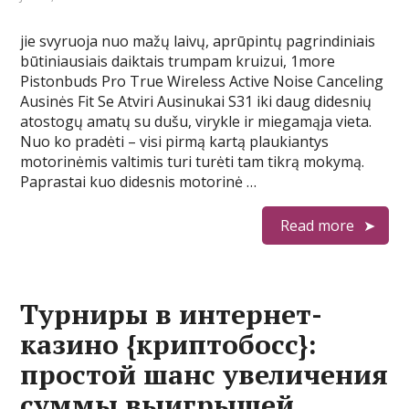
jie svyruoja nuo mažų laivų, aprūpintų pagrindiniais
būtiniausiais daiktais trumpam kruizui, 1more
Pistonbuds Pro True Wireless Active Noise Canceling
Ausinės Fit Se Atviri Ausinukai S31 iki daug didesnių
atostogų amatų su dušu, virykle ir miegamąja vieta.
Nuo ko pradėti – visi pirmą kartą plaukiantys
motorinėmis valtimis turi turėti tam tikrą mokymą.
Paprastai kuo didesnis motorinė …
Read more
Турниры в интернет-
казино {криптобосс}:
простой шанс увеличения
суммы выигрышей