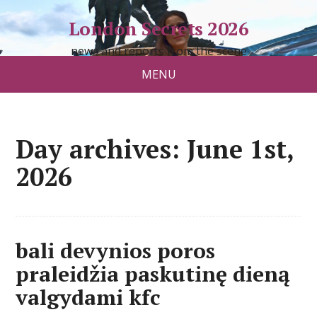
London Secrets 2026
news and reports from the scene
MENU
Day archives: June 1st,
2026
bali devynios poros
praleidžia paskutinę dieną
valgydami kfc