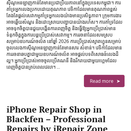
ស៊ីណូអនឡាញកាន់តែមានប្រជាប្រិយភាពនៅក្នុងប្រទេសកម្ពុជា។ ការ
គាំទ្រអ្នកលេងប្រកបដោយគុណភាព វេទិកាដែលមានគុណភាពខ្ពស់
តែងតែផ្តល់សេវាកម្មគាំទ្រអ្នកលេងយ៉ាងមានប្រសិទ្ធភាព។ ក្រុមការងារ
អាចឆ្លើយសំណួរ និងដោះស្រាយបញ្ហាបានយ៉ាងរហ័ស។ ការគាំទ្រដែល
អាចទុកចិត្តបានជួយបង្កើនការពេញចិត្ត និងធ្វើឱ្យអ្នកប្រើប្រាស់មាន
ទំនុកចិត្តក្នុងការបន្តប្រើប្រាស់សេវាកម្ម។ ការរចនាដែលសមស្រប
សម្រាប់ឧបករណ៍ចល័ត នៅឆ្នាំ 2026 ការប្រើប្រាស់ស្មាតហ្វូនសម្រាប់
ចូលលេងកាស៊ីណូអនឡាញកាន់តែមានសារៈសំខាន់។ វេទិកាដែលមាន
ការរចនាឆបគ្នាជាមួយឧបករណ៍ចល័ត អាចផ្តល់បទពិសោធន៍លេងដ៏
ល្អ។ អ្នកប្រើប្រាស់អាចចូលប្រើគណនី និងរីករាយជាមួយហ្គេមដែល
ពេញចិត្តបានគ្រប់ពេលវេលា។ …
Read more
iPhone Repair Shop in
Blackfen – Professional
Repairs by iRepair Zone