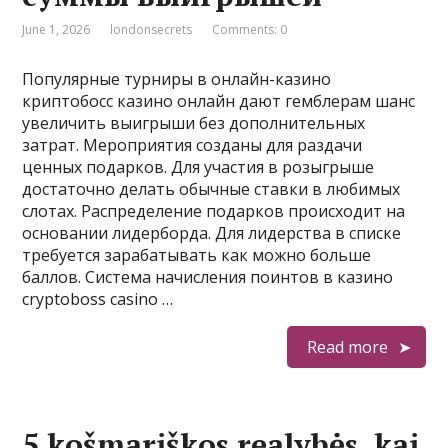
June 1, 2026
londonsecrets
Comments: 0
Популярные турниры в онлайн-казино
криптобосс казино онлайн дают гемблерам шанс
увеличить выигрыши без дополнительных
затрат. Мероприятия созданы для раздачи
ценных подарков. Для участия в розыгрыше
достаточно делать обычные ставки в любимых
слотах. Распределение подарков происходит на
основании лидерборда. Для лидерства в списке
требуется зарабатывать как можно больше
баллов. Система начисления поинтов в казино
cryptoboss casino …
Read more
5 košmariškos realybės, kai