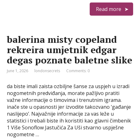
Read more
balerina misty copeland
rekreira umjetnik edgar
degas poznate baletne slike
June 1, 2026
londonsecrets
Comments: 0
da biste imali zaista ozbiljne šanse za uspjeh u izradi
nogometnih predviđanja, morate pažljivo pratiti
važne informacije o timovima i trenutnim igrama.
inače ste u opasnosti jer izvodite takozvano ‘gađanje
naslijepo’. Najvažnije informacije za vas leže u
statistici i trebali biste ih koristiti kao glavni čimbenik
1 Više Sonoflow Jastučića Za Uši stvarno uspješne
nogometne …