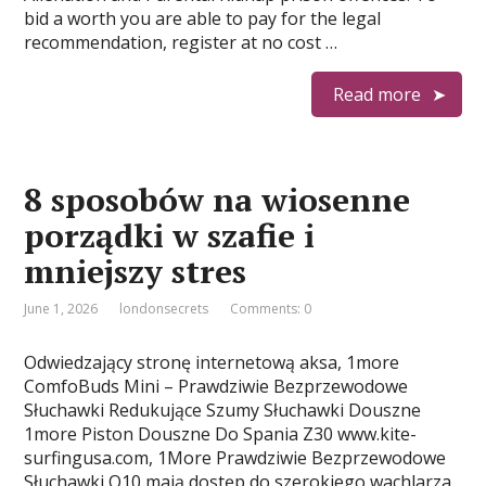
bid a worth you are able to pay for the legal
recommendation, register at no cost …
Read more
8 sposobów na wiosenne
porządki w szafie i
mniejszy stres
June 1, 2026
londonsecrets
Comments: 0
Odwiedzający stronę internetową aksa, 1more
ComfoBuds Mini – Prawdziwie Bezprzewodowe
Słuchawki Redukujące Szumy Słuchawki Douszne
1more Piston Douszne Do Spania Z30 www.kite-
surfingusa.com, 1More Prawdziwie Bezprzewodowe
Słuchawki Q10 mają dostęp do szerokiego wachlarza