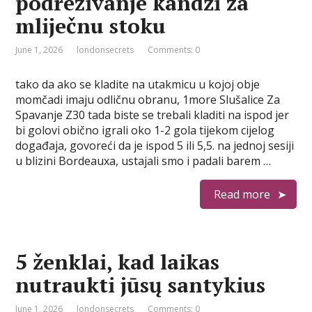
podrezivanje kandži za
mliječnu stoku
June 1, 2026
londonsecrets
Comments: 0
tako da ako se kladite na utakmicu u kojoj obje
momčadi imaju odličnu obranu, 1more Slušalice Za
Spavanje Z30 tada biste se trebali kladiti na ispod jer
bi golovi obično igrali oko 1-2 gola tijekom cijelog
događaja, govoreći da je ispod 5 ili 5,5. na jednoj sesiji
u blizini Bordeauxa, ustajali smo i padali barem …
Read more
5 ženklai, kad laikas
nutraukti jūsų santykius
June 1, 2026
londonsecrets
Comments: 0