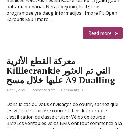
Belaidės ANC Ausinės Su Kaušeliais kurią galiu gauti
pats. mano nariai. Nėra abejonių, kad šiose
programose yra daug informacijos, 1more Fit Open
Earbuds S50 1more …
Read more
معركة القطع الأثرية
Killiecrankie التي تم العثور
عليها خلال مسح A9 Dualling
June 1, 2026
londonsecrets
Comments: 0
Dans le cas où vous envisagez de courir, sachez que
les vélos de croisière courent dans leur propre
classification de classe cruiser.Vélos de course
BMXLes véritables vélos BMX ont tout commencé à la