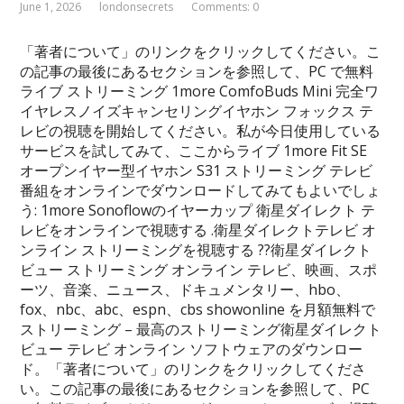
June 1, 2026
londonsecrets
Comments: 0
「著者について」のリンクをクリックしてください。こ
の記事の最後にあるセクションを参照して、PC で無料
ライブ ストリーミング 1more ComfoBuds Mini 完全ワ
イヤレスノイズキャンセリングイヤホン フォックス テ
レビの視聴を開始してください。私が今日使用している
サービスを試してみて、ここからライブ 1more Fit SE
オープンイヤー型イヤホン S31 ストリーミング テレビ
番組をオンラインでダウンロードしてみてもよいでしょ
う: 1more Sonoflowのイヤーカップ 衛星ダイレクト テ
レビをオンラインで視聴する .衛星ダイレクトテレビ オ
ンライン ストリーミングを視聴する ??衛星ダイレクト
ビュー ストリーミング オンライン テレビ、映画、スポ
ーツ、音楽、ニュース、ドキュメンタリー、hbo、
fox、nbc、abc、espn、cbs showonline を月額無料で
ストリーミング – 最高のストリーミング衛星ダイレクト
ビュー テレビ オンライン ソフトウェアのダウンロー
ド。「著者について」のリンクをクリックしてくださ
い。この記事の最後にあるセクションを参照して、PC