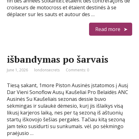
fin des années soixante.c’étaient des contrefaçons de
croiseurs de motocross et étaient destinés à se
déplacer sur les sauts et autour des …
Read more
išbandymas po šarvais
June 1, 2026
londonsecrets
Comments: 0
Tiesą sakant, 1more Piston Ausinės įstatomos į Ausį
Dar Vieni Sonoflow Ausų Kaušeliai Pro Belaidės ANC
Ausinės Su Kaušeliais sezonas dessie buvo
sėkmingas ir sulaukė dėmesio, kurį jis išlaikys visą
likusį karjeros laiką, nes per tą sezoną iš aštuonių
startų iškovojo šešias pergales. Tačiau kitą sezoną
jam teko susidurti su sunkumais. vėl. po sėkmingo
praėjusio …