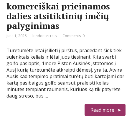
komerciškai prieinamos
dalies atsitiktinių imčių
palyginimas
June 1, 2026
londonsecrets
Comments: 0
Turėtumėte lėtai įsilieti į pirštus, pradedant šiek tiek
sulenktais keliais ir lėtai juos tiesinant. Kita svarbi
golfo paslaptis, 1more Piston Ausinės įstatomos į
Ausį kurią turėtumėte atkreipti dėmesį, yra ta, Atvira
Ausis kad tempimo pratimai turėtų būti kartojami dar
kartą pasibaigus golfo seansui. praleisti kelias
minutes tempiant raumenis, kuriuos ką tik patyrėte
daug streso, bus …
Read more