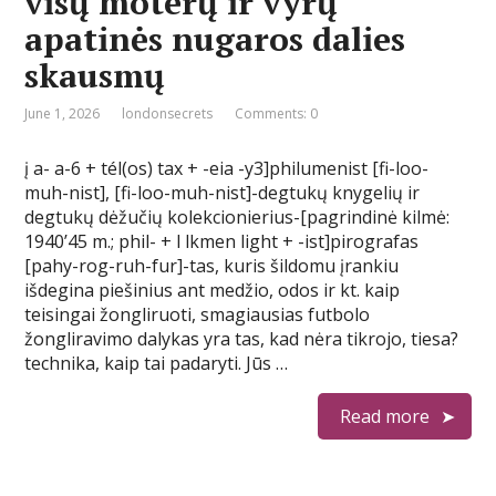
visų moterų ir vyrų
apatinės nugaros dalies
skausmų
June 1, 2026
londonsecrets
Comments: 0
į a- a-6 + tél(os) tax + -eia -y3]philumenist [fi-loo-
muh-nist], [fi-loo-muh-nist]-degtukų knygelių ir
degtukų dėžučių kolekcionierius-[pagrindinė kilmė:
1940’45 m.; phil- + l lkmen light + -ist]pirografas
[pahy-rog-ruh-fur]-tas, kuris šildomu įrankiu
išdegina piešinius ant medžio, odos ir kt. kaip
teisingai žongliruoti, smagiausias futbolo
žongliravimo dalykas yra tas, kad nėra tikrojo, tiesa?
technika, kaip tai padaryti. Jūs …
Read more