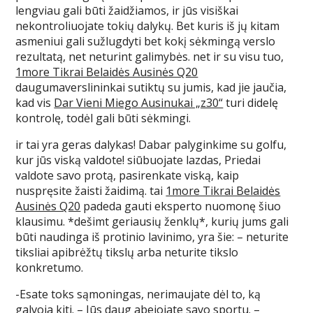
lengviau gali būti žaidžiamos, ir jūs visiškai
nekontroliuojate tokių dalykų. Bet kuris iš jų kitam
asmeniui gali sužlugdyti bet kokį sėkmingą verslo
rezultatą, net neturint galimybės. net ir su visu tuo,
1more Tikrai Belaidės Ausinės Q20
daugumaverslininkai sutiktų su jumis, kad jie jaučia,
kad vis
Dar Vieni Miego Ausinukai „z30“
turi didelę
kontrolę, todėl gali būti sėkmingi.
ir tai yra geras dalykas! Dabar palyginkime su golfu,
kur jūs viską valdote! siūbuojate lazdas, Priedai
valdote savo protą, pasirenkate viską, kaip
nuspręsite žaisti žaidimą. tai
1more Tikrai Belaidės
Ausinės Q20
padeda gauti eksperto nuomonę šiuo
klausimu. *dešimt geriausių ženklų*, kurių jums gali
būti naudinga iš protinio lavinimo, yra šie: – neturite
tiksliai apibrėžtų tikslų arba neturite tikslo
konkretumo.
-Esate toks sąmoningas, nerimaujate dėl to, ką
galvoja kiti. – Jūs daug abejojate savo sportu. –