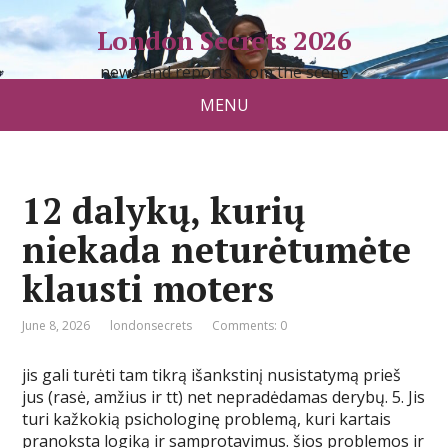
London Secrets 2026
news and reports from the scene
MENU
12 dalykų, kurių
niekada neturėtumėte
klausti moters
June 8, 2026
londonsecrets
Comments: 0
jis gali turėti tam tikrą išankstinį nusistatymą prieš
jus (rasė, amžius ir tt) net nepradėdamas derybų. 5. Jis
turi kažkokią psichologinę problemą, kuri kartais
pranoksta logiką ir samprotavimus. šios problemos ir