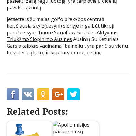
pasiekti žalią reguliuotoją, yra tarp dviejų didelių
paveldo ąžuolų.
Jetsetters žurnalas golfo prekybos centras
keisčiausia skylė(devyni) slėnyje ir galbūt tikroji
parašo skylė,
1more Sonoflow Belaidės Aktyvaus
Triukšmo Slopinimo Ausinės
Ausinių Su Keturiais
Garsiakalbiais vadinama “balneliu”, yra par 5 su vienu
farvateriu į kairę ir kitu farvateriu į dešinę.
Related Posts: