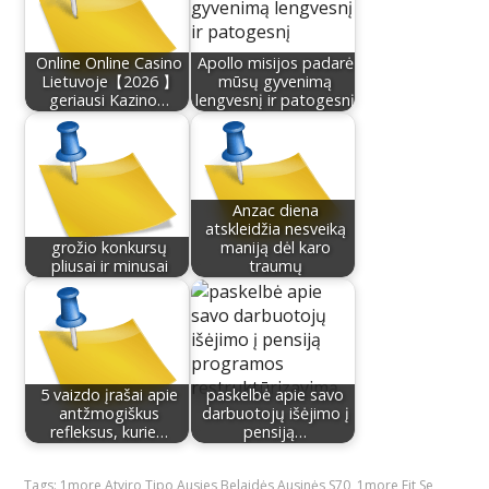
Online Online Casino
Apollo misijos padarė
Lietuvoje【2026 】
mūsų gyvenimą
geriausi Kazino…
lengvesnį ir patogesnį
Anzac diena
atskleidžia nesveiką
grožio konkursų
maniją dėl karo
pliusai ir minusai
traumų
5 vaizdo įrašai apie
paskelbė apie savo
antžmogiškus
darbuotojų išėjimo į
refleksus, kurie…
pensiją…
Tags:
1more Atviro Tipo Ausies Belaidės Ausinės S70
,
1more Fit Se