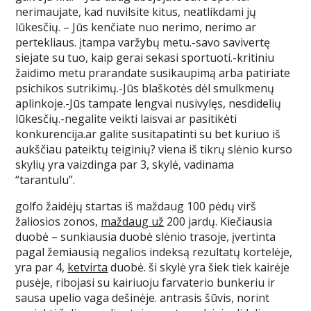
nerimaujate, kad nuvilsite kitus, neatlikdami jų
lūkesčių. – Jūs kenčiate nuo nerimo, nerimo ar
pertekliaus. įtampa varžybų metu.-savo savivertę
siejate su tuo, kaip gerai sekasi sportuoti.-kritiniu
žaidimo metu prarandate susikaupimą arba patiriate
psichikos sutrikimų.-Jūs blaškotės dėl smulkmenų
aplinkoje.-Jūs tampate lengvai nusivylęs, nesdidelių
lūkesčių.-negalite veikti laisvai ar pasitikėti
konkurencija.ar galite susitapatinti su bet kuriuo iš
aukščiau pateiktų teiginių? viena iš tikrų slėnio kurso
skylių yra vaizdinga par 3, skylė, vadinama
“tarantulu”.
golfo žaidėjų startas iš maždaug 100 pėdų virš
žaliosios zonos,
maždaug už
200 jardų. Kiečiausia
duobė – sunkiausia duobė slėnio trasoje, įvertinta
pagal žemiausią negalios indeksą rezultatų kortelėje,
yra par 4,
ketvirta
duobė. ši skylė yra šiek tiek kairėje
pusėje, ribojasi su kairiuoju farvaterio bunkeriu ir
sausa upelio vaga dešinėje. antrasis šūvis, norint