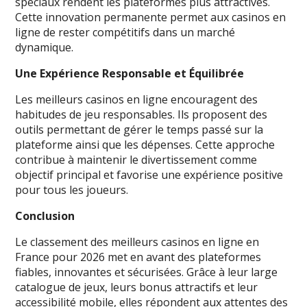
spéciaux rendent les plateformes plus attractives.
Cette innovation permanente permet aux casinos en
ligne de rester compétitifs dans un marché
dynamique.
Une Expérience Responsable et Équilibrée
Les meilleurs casinos en ligne encouragent des
habitudes de jeu responsables. Ils proposent des
outils permettant de gérer le temps passé sur la
plateforme ainsi que les dépenses. Cette approche
contribue à maintenir le divertissement comme
objectif principal et favorise une expérience positive
pour tous les joueurs.
Conclusion
Le classement des meilleurs casinos en ligne en
France pour 2026 met en avant des plateformes
fiables, innovantes et sécurisées. Grâce à leur large
catalogue de jeux, leurs bonus attractifs et leur
accessibilité mobile, elles répondent aux attentes des