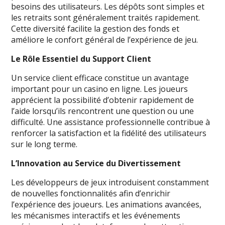
besoins des utilisateurs. Les dépôts sont simples et
les retraits sont généralement traités rapidement.
Cette diversité facilite la gestion des fonds et
améliore le confort général de l’expérience de jeu.
Le Rôle Essentiel du Support Client
Un service client efficace constitue un avantage
important pour un casino en ligne. Les joueurs
apprécient la possibilité d’obtenir rapidement de
l’aide lorsqu’ils rencontrent une question ou une
difficulté. Une assistance professionnelle contribue à
renforcer la satisfaction et la fidélité des utilisateurs
sur le long terme.
L’Innovation au Service du Divertissement
Les développeurs de jeux introduisent constamment
de nouvelles fonctionnalités afin d’enrichir
l’expérience des joueurs. Les animations avancées,
les mécanismes interactifs et les événements