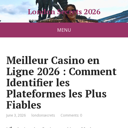
London Secrets 2026
news and reports from the scene
MENU
Meilleur Casino en
Ligne 2026 : Comment
Identifier les
Plateformes les Plus
Fiables
June 3, 2026
londonsecrets
Comments: 0