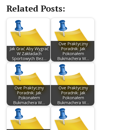
Related Posts:
Ove Praktyczny
Jak Grać Aby Wygrać
Poradnik: Jak
W Zakładach
Pokonałem
Sportowych Bez…
Bukmachera W…
Ove Praktyczny
Ove Praktyczny
Poradnik: Jak
Poradnik: Jak
Pokonałem
Pokonałem
Bukmachera W…
Bukmachera W…