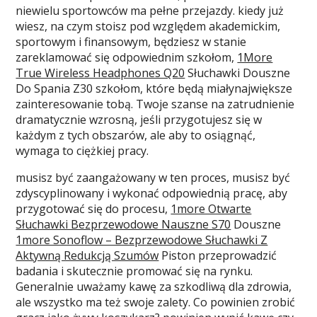
niewielu sportowców ma pełne przejazdy. kiedy już
wiesz, na czym stoisz pod względem akademickim,
sportowym i finansowym, będziesz w stanie
zareklamować się odpowiednim szkołom,
1More
True Wireless Headphones Q20
Słuchawki Douszne
Do Spania Z30 szkołom, które będą miałynajwiększe
zainteresowanie tobą. Twoje szanse na zatrudnienie
dramatycznie wzrosną, jeśli przygotujesz się w
każdym z tych obszarów, ale aby to osiągnąć,
wymaga to ciężkiej pracy.
musisz być zaangażowany w ten proces, musisz być
zdyscyplinowany i wykonać odpowiednią pracę, aby
przygotować się do procesu,
1more Otwarte
Słuchawki Bezprzewodowe Nauszne S70
Douszne
1more Sonoflow – Bezprzewodowe Słuchawki Z
Aktywną Redukcją Szumów
Piston przeprowadzić
badania i skutecznie promować się na rynku.
Generalnie uważamy kawę za szkodliwą dla zdrowia,
ale wszystko ma też swoje zalety. Co powinien zrobić