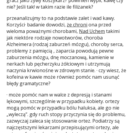
gracz jako żywy koszykarz? powinien wypić kawę czy
nie? Jeśli tak! w takim razie ile filiżanek?
przeanalizujmy to na podstawie zalet i wad kawy.
Korzyści· badanie dowodzi,
że chroni
ona przed
wieloma poważnymi chorobami,
Nad Uchem
takimi
jak niektóre rodzaje nowotworów, choroba
Alzheimera (rodzaj zaburzeń mózgu), choroby serca,
problemy z pamięcią , zaparcia powodują pewne
zaburzenia mózgu, dnę moczanową, kamienie w
nerkach lub pęcherzyku żółciowym i utrzymują
naczynia krwionośne w zdrowym stanie. · czy wiesz, że
kofeina w kawie może również pomóc nam usunąć
błędy gramatyczne?
· może pomóc nam w walce z depresją i stanami
lękowymi, szczególnie w przypadku kobiety. ortezy
mogą pomóc w przypadku bólu haluksa, ale go nie
„wyleczą”. gdy ruch stopy przyczynia się do problemu,
zazwyczaj zaleca się stosowanie ortez. Podiatrzy są
najczęstszymi lekarzami przepisującymi ortezy, ale