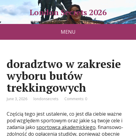
London Secrets 2026
news and reports from the scene
MENU
doradztwo w zakresie
wyboru butów
trekkingowych
June 3, 2026
londonsecrets
Comments: 0
Częścią tego jest ustalenie, co jest dla ciebie ważne
pod względem sportowym oraz jakie są twoje cele i
zadania jako
sportowca akademickiego
. finansowo-
zdolność do opłacenia studiów, ponieważ obecnie